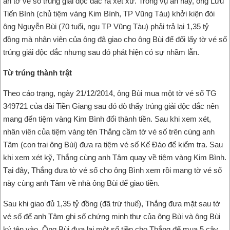
án tờ vé số trúng giải độc đắc ra xét xử. Trong vụ án này, ông Lưu
Tiến Bình (chủ tiệm vàng Kim Bình, TP Vũng Tàu) khởi kiện đòi
ông Nguyễn Bùi (70 tuổi, ngụ TP Vũng Tàu) phải trả lại 1,35 tỷ
đồng mà nhân viên của ông đã giao cho ông Bùi để đổi lấy tờ vé số
trúng giải độc đắc nhưng sau đó phát hiện có sự nhầm lẫn.
Từ trúng thành trật
Theo cáo trạng, ngày 21/12/2014, ông Bùi mua một tờ vé số TG
349721 của đài Tiền Giang sau đó dò thấy trúng giải độc đắc nên
mang đến tiệm vàng Kim Bình đổi thành tiền. Sau khi xem xét,
nhân viên của tiệm vàng tên Thắng cầm tờ vé số trên cùng anh
Tâm (con trai ông Bùi) đưa ra tiệm vé số Kế Đáo để kiểm tra. Sau
khi xem xét kỹ, Thắng cùng anh Tâm quay về tiệm vàng Kim Bình.
Tại đây, Thắng đưa tờ vé số cho ông Bình xem rồi mang tờ vé số
này cùng anh Tâm về nhà ông Bùi để giao tiền.
Sau khi giao đủ 1,35 tỷ đồng (đã trừ thuế), Thắng đưa mặt sau tờ
vé số để anh Tâm ghi số chứng minh thư của ông Bùi và ông Bùi
ký tên vào. Ông Bùi đưa lại một số tiền cho Thắng để mua 5 cây