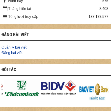
Hôm nay
575
Tháng hiện tại
8,408
Tổng lượt truy cập
137,199,577
ĐĂNG BÀI VIẾT
Quản lý bài viết
Đăng bài viết
ĐỐI TÁC