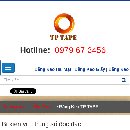
Hotline:
0979 67 3456
Băng Keo Hai Mặt
|
Băng Keo Giấy
|
Băng Keo
Trang nhất
Tin Tức
Băng Keo TP TAPE
Bị kiện vì... trúng số độc đắc