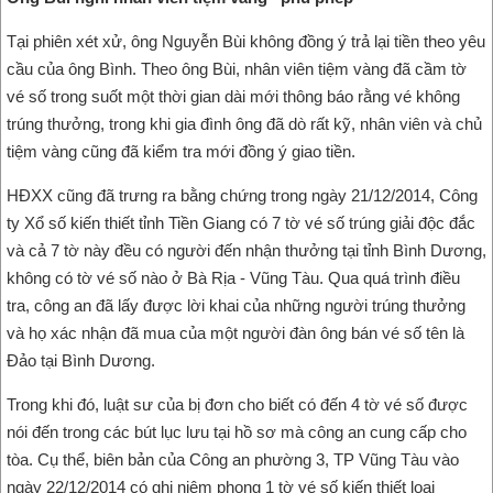
Tại phiên xét xử, ông Nguyễn Bùi không đồng ý trả lại tiền theo yêu
cầu của ông Bình. Theo ông Bùi, nhân viên tiệm vàng đã cầm tờ
vé số trong suốt một thời gian dài mới thông báo rằng vé không
trúng thưởng, trong khi gia đình ông đã dò rất kỹ, nhân viên và chủ
tiệm vàng cũng đã kiểm tra mới đồng ý giao tiền.
HĐXX cũng đã trưng ra bằng chứng trong ngày 21/12/2014, Công
ty Xổ số kiến thiết tỉnh Tiền Giang có 7 tờ vé số trúng giải độc đắc
và cả 7 tờ này đều có người đến nhận thưởng tại tỉnh Bình Dương,
không có tờ vé số nào ở Bà Rịa - Vũng Tàu. Qua quá trình điều
tra, công an đã lấy được lời khai của những người trúng thưởng
và họ xác nhận đã mua của một người đàn ông bán vé số tên là
Đảo tại Bình Dương.
Trong khi đó, luật sư của bị đơn cho biết có đến 4 tờ vé số được
nói đến trong các bút lục lưu tại hồ sơ mà công an cung cấp cho
tòa. Cụ thể, biên bản của Công an phường 3, TP Vũng Tàu vào
ngày 22/12/2014 có ghi niêm phong 1 tờ vé số kiến thiết loại