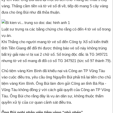
vàng. Thắng cầm tiền và tờ vé số đi về, tiếp đó mang 5 cây vàng
đưa cho ông Bùi như đã thỏa thuận.
Luật sư trưng ra các bằng chứng cho rằng có đến 4 tờ vé số trong
vụ án.
Khi Thắng cho người mang tờ vé số đến Công ty Xổ số kiến thiết
tỉnh Tiền Giang để đổi thì được thông báo vé số này không trúng
bất kỳ giải nào vì bị sai 2 chữ số. Số trúng độc đắc là TG 349721
nhưng tờ vé số mang đi đổi có số TG 347921 (tức số 97 thành 79).
Chủ tiệm vàng Kim Bình đã khiếu nại và Công an TP Vũng Tàu
vào cuộc điều tra, yêu cầu ông Nguyễn Bùi phải trả lại tiền cho chủ
tiệm vàng Kim Bình. Ông Bùi làm đơn gửi Công an tỉnh Bà Rịa -
Vũng Tàu không đồng ý với cách giải quyết của Công an TP Vũng
Tàu. Ông Bùi cho rằng đây là vụ án dân sự, không thuộc thẩm
quyền xử lý của cơ quan cảnh sát điều tra.
Ông Bùi nghi nhân viên tiệm vàng “phù phép”