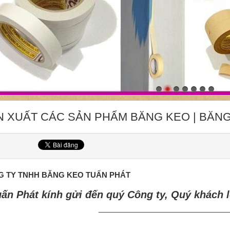
N XUẤT CÁC SẢN PHẨM BĂNG KEO | BĂNG
 TY TNHH BĂNG KEO TUẤN PHÁT
ấn Phát kính gửi đến quý Công ty, Quý khách l
________________________________