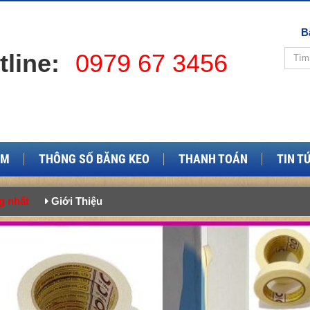
B
tline:
0979 67 3456
ẨM
THÔNG SỐ BĂNG KEO
THANH TOÁN
TIN T
g nhất
Giới Thiệu