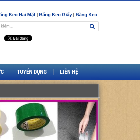
ăng Keo Hai Mặt
|
Băng Keo Giấy
|
Băng Keo
ỨC
TUYỂN DỤNG
LIÊN HỆ