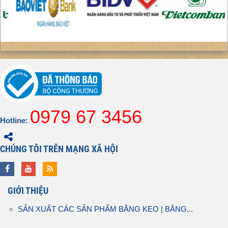
0979 67 3456
Hotline:
CHÚNG TÔI TRÊN MẠNG XÃ HỘI
GIỚI THIỆU
SẢN XUẤT CÁC SẢN PHẨM BĂNG KEO | BĂNG...