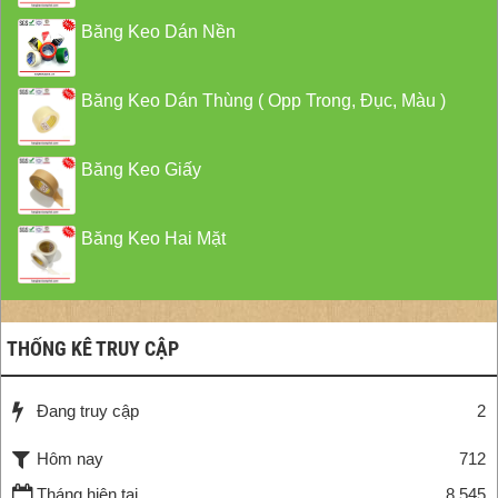
Băng Keo Dán Nền
Băng Keo Dán Thùng ( Opp Trong, Đục, Màu )
Băng Keo Giấy
Băng Keo Hai Mặt
THỐNG KÊ TRUY CẬP
Đang truy cập
2
Hôm nay
712
Tháng hiện tại
8,545