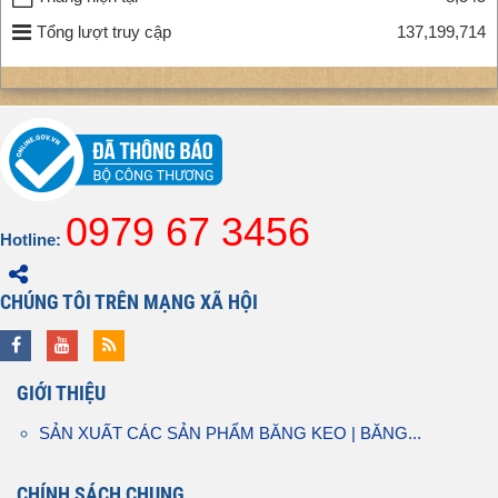
Tổng lượt truy cập
137,199,714
0979 67 3456
Hotline:
CHÚNG TÔI TRÊN MẠNG XÃ HỘI
GIỚI THIỆU
SẢN XUẤT CÁC SẢN PHẨM BĂNG KEO | BĂNG...
CHÍNH SÁCH CHUNG