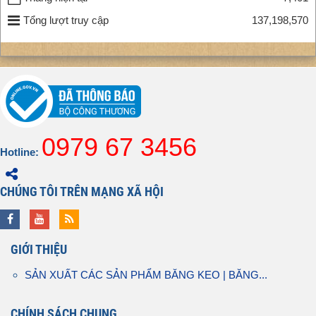
Tổng lượt truy cập
137,198,570
0979 67 3456
Hotline:
CHÚNG TÔI TRÊN MẠNG XÃ HỘI
GIỚI THIỆU
SẢN XUẤT CÁC SẢN PHẨM BĂNG KEO | BĂNG...
CHÍNH SÁCH CHUNG